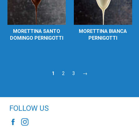
MORETTINA SANTO
MORETTINA BIANCA
DOMINGO PERNIGOTTI
PERNIGOTTI
1
2
3
→
FOLLOW US
Facebook
Instagram