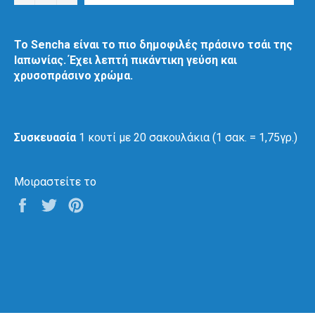
Το Sencha είναι το πιο δημοφιλές πράσινο τσάι της
Ιαπωνίας. Έχει λεπτή πικάντικη γεύση και
χρυσοπράσινo χρώμα.
Συσκευασία
1 κουτί με 20 σακουλάκια (1 σακ. = 1,75γρ.)
Μοιραστείτε το
Μοιραστείτε
Μοιραστείτε
Μοιραστείτε
το
το
το
στο
στο
στο
Facebook
Twitter
Pinterest