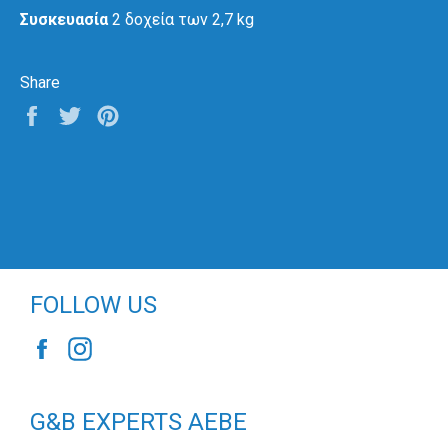
Συσκευασία
2 δοχεία των 2,7 kg
Share
Share
Tweet
Pin
on
on
on
Facebook
Twitter
Pinterest
FOLLOW US
Facebook
Instagram
G&B EXPERTS AEBE