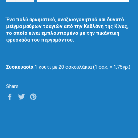
Ένα πολύ αρωματικό, αναζωογονητικό και δυνατό
μείγμα μαύρων τσαγιών από την Κεϋλάνη της Κίνας,
το οποίο είναι εμπλουτισμένο με την πικάντικη
φρεσκάδα του περγαμόντου.
Συσκευασία
1 κουτί με 20 σακουλάκια (1 σακ. = 1,75γρ.)
Share
Share
Tweet
Pin
on
on
on
Facebook
Twitter
Pinterest