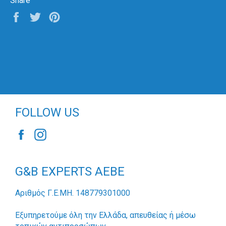
Share
Share
Tweet
Pin
on
on
on
Facebook
Twitter
Pinterest
FOLLOW US
Facebook
Instagram
G&B EXPERTS AEBE
Αριθμός Γ.Ε.ΜΗ. 148779301000
Εξυπηρετούμε όλη την Ελλάδα, απευθείας ή μέσω