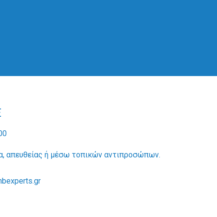
E
00
α, απευθείας ή μέσω τοπικών αντιπροσώπων.
nbexperts.gr