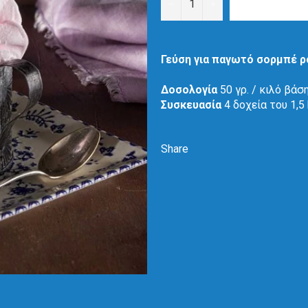
−
+
Γεύση για παγωτό σορμπέ ρ
Δοσολογία
50 γρ. / κιλό βάση
Συσκευασία
4 δοχεία του 1,5
Share