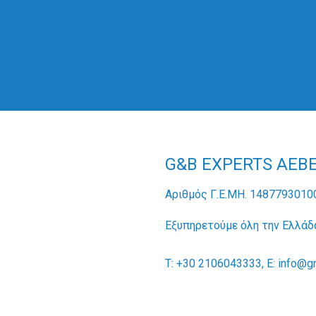
G&B EXPERTS AEB
Αριθμός Γ.Ε.ΜΗ. 1487793010
Εξυπηρετούμε όλη την Ελλάδ
Τ: +30 2106043333, Ε: info@g