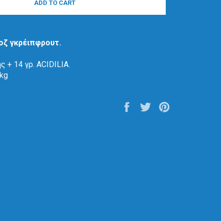
ADD TO CART
οζ γκρέιπφρουτ.
ς + 14 γρ. ACIDILIA.
 kg
Share
Tweet
Pin
on
on
on
Facebook
Twitter
Pinterest