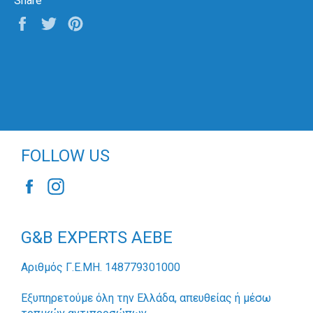
Share
Share
Tweet
Pin
on
on
on
Facebook
Twitter
Pinterest
FOLLOW US
Facebook
Instagram
G&B EXPERTS AEBE
Αριθμός Γ.Ε.ΜΗ. 148779301000
Εξυπηρετούμε όλη την Ελλάδα, απευθείας ή μέσω