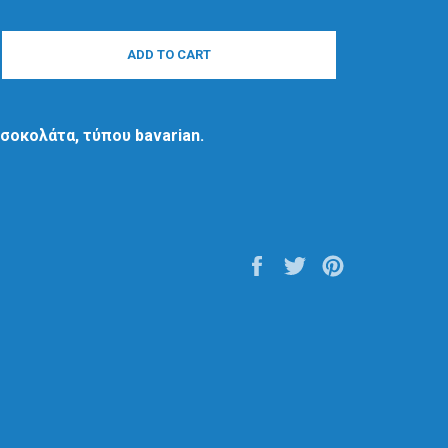
ADD TO CART
σοκολάτα, τύπου bavarian.
Share
Tweet
Pin
on
on
on
Facebook
Twitter
Pinterest