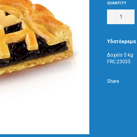
QUANTITY
−
+
Υδατόκρεμα 
Δοχείο 5 kg
FRC.23035
Share