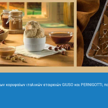
ων κορυφαίων ιταλικών εταιρειών GIUSO και PERNIGOTTI, π