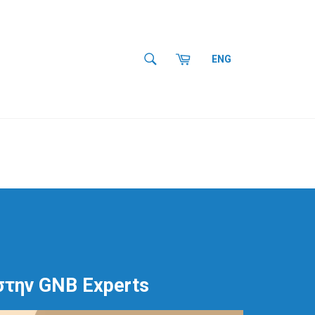
SEARCH
Cart
ENG
Search
στην GNB Experts