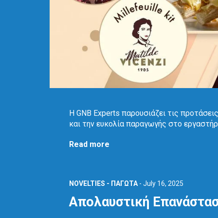
Η GNB Experts παρουσιάζει τις προτάσει
και την ευκολία παραγωγής στο εργαστήρ
Read more
NOVELTIES - ΠΑΓΩΤΑ
-
July 16, 2025
Απολαυστική Επανάστασ