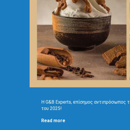
Η G&B Experts, επίσημος αντιπρόσωπος τ
του 2025!
Read more