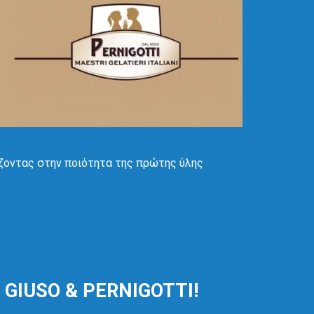
άζοντας στην ποιότητα της πρώτης ύλης
ν GIUSO & PERNIGOTTI!