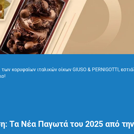
ς των κορυφαίων ιταλικών οίκων GIUSO & PERNIGOTTI, εστι
ιο!
η: Τα Νέα Παγωτά του 2025 από τη